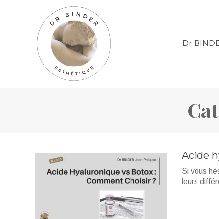
Dr BIND
Cat
Acide h
Si vous hés
leurs diffé