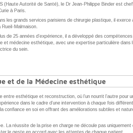
S (Haute Autorité de Santé), le Dr Jean-Philippe Binder est chef 
Curie à Paris
.
s les grands services parisiens de chirurgie plastique, il exerce à 
à Rueil-Malmaison.
lus de 25 années d’expérience, il a développé des compétences r
e et médecine esthétique, avec une expertise particulière dans l
ctrice du sein.
ue et de la Médecine esthétique
 entre esthétique et reconstruction, où l’un nourrit l’autre pour un
expérience dans le cadre d’une intervention à chaque fois différen
la confiance en soi en offrant des améliorations subtiles et natur
. La réussite de la prise en charge ne découle pas uniquement d
ster le geste en accord avec les attentes de chaque patient.