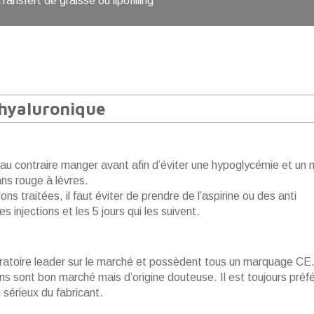
Transfert de graisse ou lipofilling
 hyaluronique
aut au contraire manger avant afin d’éviter une hypoglycémie et un 
ans rouge à lèvres.
s traitées, il faut éviter de prendre de l’aspirine ou des anti
 injections et les 5 jours qui les suivent.
oratoire leader sur le marché et possèdent tous un marquage CE. 
tains sont bon marché mais d’origine douteuse. Il est toujours préf
u sérieux du fabricant.